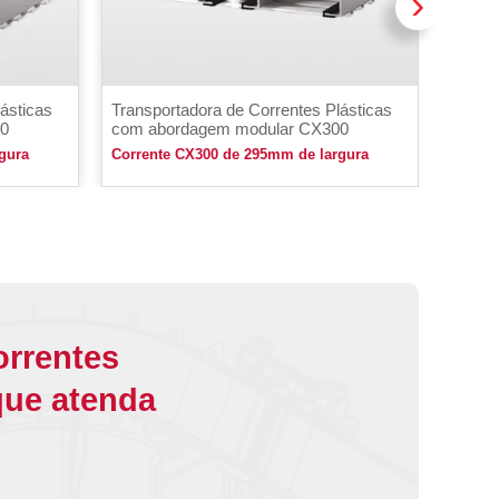
›
ásticas
Transportadora de Correntes Plásticas
Transp
80
com abordagem modular CX300
com a
gura
Corrente CX300 de 295mm de largura
Corren
orrentes
que atenda