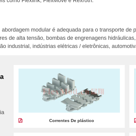
eis como Flexlink, FlexMove e Rexroth.
om abordagem modular é adequada para o transporte de 
res de alta tensão, bombas de engrenagens hidráulicas, 
ndustrial, indústrias elétricas / eletrônicas, automotivas
ra
ia
Correntes De plástico