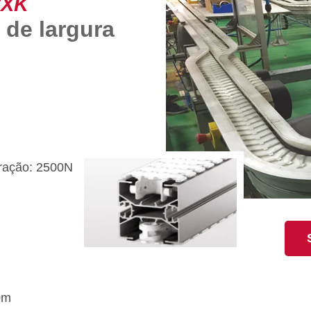
CXK
de largura
 tração: 2500N
0m