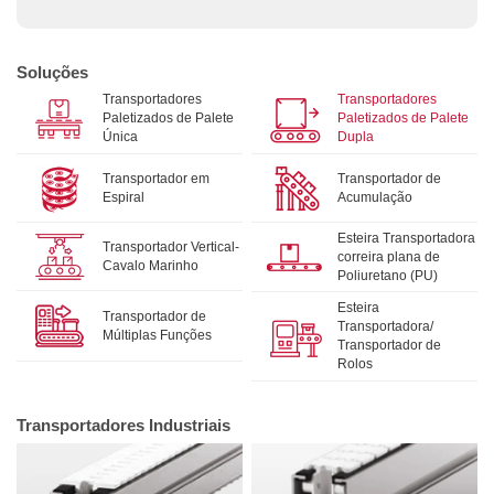
Soluções
Transportadores
Transportadores
Paletizados de Palete
Paletizados de Palete
Única
Dupla
Transportador em
Transportador de
Espiral
Acumulação
Esteira Transportadora
Transportador Vertical-
correira plana de
Cavalo Marinho
Poliuretano (PU)
Esteira
Transportador de
Transportadora/
Múltiplas Funções
Transportador de
Rolos
Transportadores Industriais