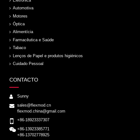
Eletrónica
Automotiva
Motores
Óptica
Alimentícia
Farmacêutica e Saúde
Tabaco
Lenços de Papel e produtos higiénicos
Cuidado Pessoal
CONTACTO
Sunny
sales@flexmod.cn
flexmod.china@gmail.com
+86-18923337307
+86-13923385771
+86-13702778925