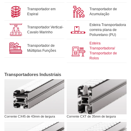
Transportador em
Transportador de
Espiral
Acumulação
Esteira Transportadora
Transportador Vertical-
correira plana de
Cavalo Marinho
Poliuretano (PU)
Esteira
Transportador de
Transportadora/
Múltiplas Funções
Transportador de
Rolos
Transportadores Industriais
Corrente CX45 de 43mm de largura
Corrente CXT de 35mm de largura