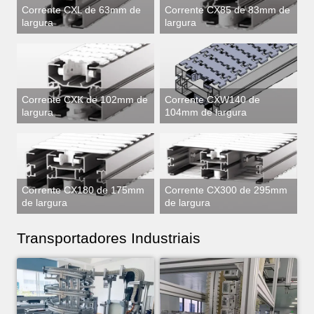
Corrente CXL de 63mm de
Corrente CX85 de 83mm de
largura
largura
Corrente CXK de 102mm de
Corrente CXW140 de
largura
104mm de largura
Corrente CX180 de 175mm
Corrente CX300 de 295mm
de largura
de largura
Transportadores Industriais